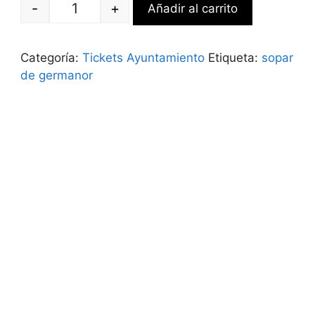
-
+
Añadir al carrito
Campament Reial cantidad
Categoría:
Tickets Ayuntamiento
Etiqueta:
sopar
de germanor