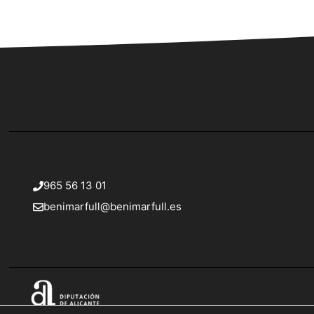
965 56 13 01
benimarfull@benimarfull.es