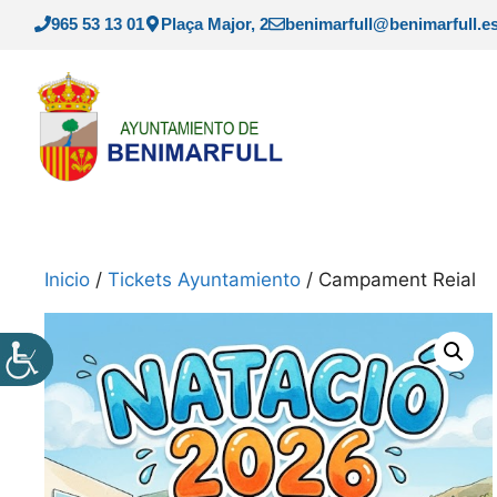
Saltar
965 53 13 01
Plaça Major, 2
benimarfull@benimarfull.e
al
contenido
Inicio
/
Tickets Ayuntamiento
/ Campament Reial