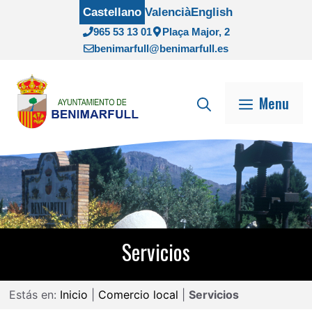
Saltar
Castellano
Valencià
English
al
965 53 13 01
Plaça Major, 2
contenido
benimarfull@benimarfull.es
Menu
Servicios
Estás en:
Inicio
|
Comercio local
|
Servicios