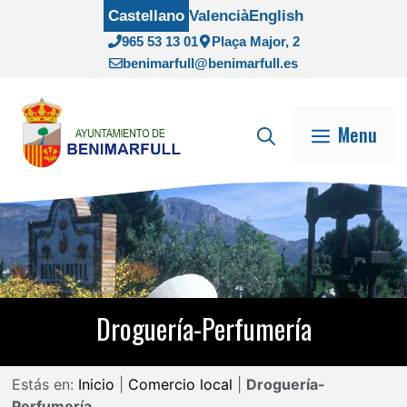
Saltar
Castellano
Valencià
English
al
965 53 13 01
Plaça Major, 2
contenido
benimarfull@benimarfull.es
Menu
Droguería-Perfumería
Estás en:
Inicio
|
Comercio local
|
Droguería-
Perfumería