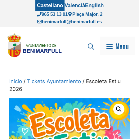
Saltar
Castellano
Valencià
English
al
965 53 13 01
Plaça Major, 2
contenido
benimarfull@benimarfull.es
Menu
Inicio
/
Tickets Ayuntamiento
/ Escoleta Estiu
2026