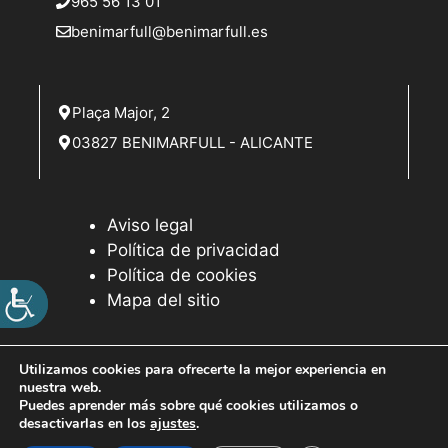
965 56 13 01
benimarfull@benimarfull.es
Plaça Major, 2
03827 BENIMARFULL - ALICANTE
Aviso legal
Política de privacidad
Política de cookies
Mapa del sitio
Utilizamos cookies para ofrecerte la mejor experiencia en
nuestra web.
© 2026 Web desarrollada por el Servicio de Informática de
Puedes aprender más sobre qué cookies utilizamos o
Diputación de Alicante
desactivarlas en los
ajustes
.