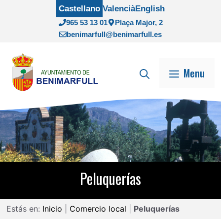
Saltar
Castellano
Valencià
English
al
965 53 13 01
Plaça Major, 2
contenido
benimarfull@benimarfull.es
Menu
Peluquerías
Estás en:
Inicio
|
Comercio local
|
Peluquerías