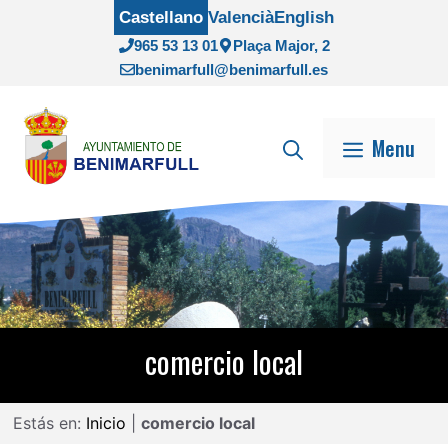
Saltar
Castellano
Valencià
English
al
965 53 13 01
Plaça Major, 2
contenido
benimarfull@benimarfull.es
Menu
comercio local
Estás en:
Inicio
|
comercio local