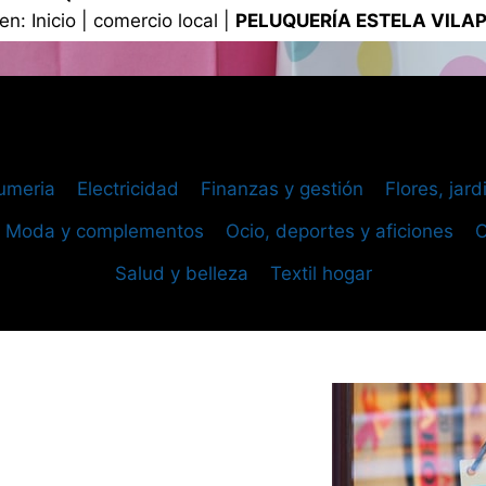
 en:
Inicio
|
comercio local
|
PELUQUERÍA ESTELA VILA
umeria
Electricidad
Finanzas y gestión
Flores, jar
Moda y complementos
Ocio, deportes y aficiones
O
Salud y belleza
Textil hogar