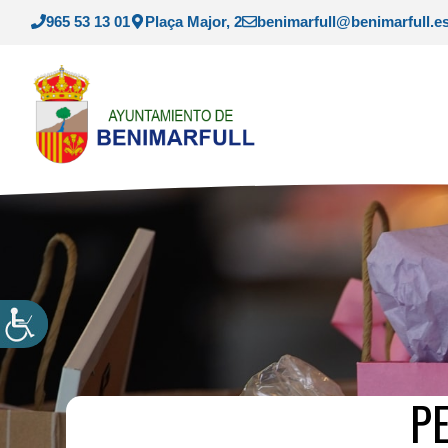
Saltar
965 53 13 01
Plaça Major, 2
benimarfull@benimarfull.e
al
contenido
P