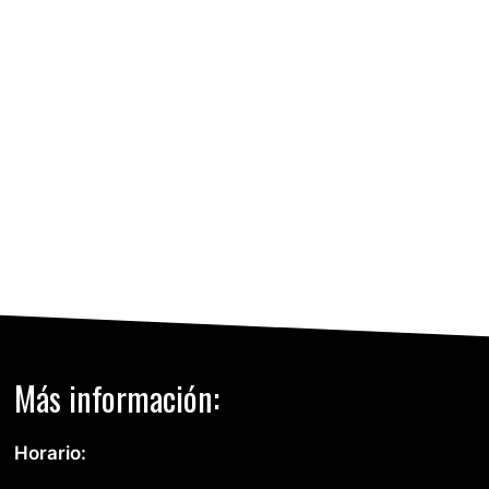
Municipio:
03827, Benimarfull
Provincia:
Alicante/Alacant
Teléfono:
966517075
Más información:
Horario: