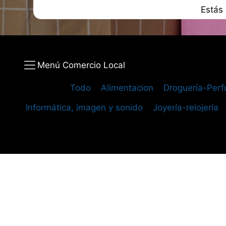
Estás
Menú Comercio Local
Todo
Alimentacion
Droguería-Perf
Informática, imagen y sonido
Joyería-relojería
Dirección:
Carrer Pare Lluís Fullana, 30