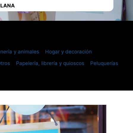
PLANA
dinería y animales
Hogar y decoración
tros
Papelería, librería y quioscos
Peluquerías