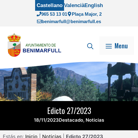
Saltar
Castellano
Valencià
English
al
965 53 13 01
Plaça Major, 2
contenido
benimarfull@benimarfull.es
Menu
Edicto 27/2023
18/11/2023
Destacado
,
Noticias
Estás en:
Inicio
|
Noticias
|
Edicto 27/2023