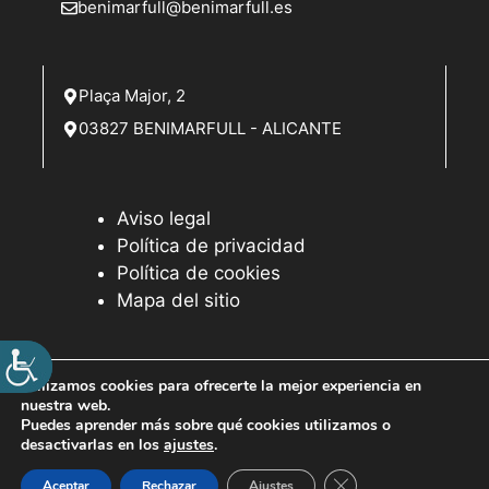
i
benimarfull@benimarfull.es
s
t
Plaça Major, 2
a
03827 BENIMARFULL - ALICANTE
s
d
Aviso legal
e
Política de privacidad
E
Política de cookies
Mapa del sitio
v
e
Utilizamos cookies para ofrecerte la mejor experiencia en
n
nuestra web.
© 2026 Web desarrollada por el Servicio de Informática de
Puedes aprender más sobre qué cookies utilizamos o
t
Diputación de Alicante
desactivarlas en los
ajustes
.
o
Cerrar el banner de 
Aceptar
Rechazar
Ajustes