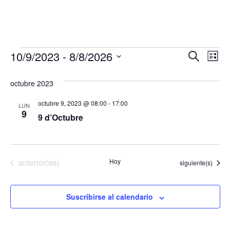
Eventos
N
N
10/9/2023
 - 
8/8/2026
B
L
u
a
a
S
i
s
s
v
e
octubre 2023
c
v
t
l
a
e
a
octubre 9, 2023 @ 08:00
-
17:00
LUN
e
r
e
9
g
9 d’Octubre
c
g
a
c
a
c
i
i
o
Eventos
anterior(es)
Hoy
c
Eventos
siguiente(s)
n
ó
i
a
n
Suscribirse al calendario
l
ó
d
a
n
e
f